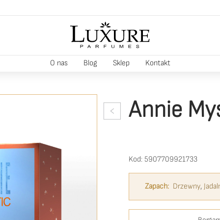
O nas
Blog
Sklep
Kontakt
Annie My
Kod:
5907709921733
Zapach:
Drzewny
,
Jadal