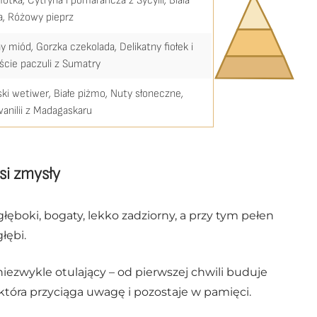
motka
,
Cytryna i pomarańcza z Sycylii
,
Biała
a
,
Różowy pieprz
y miód
,
Gorzka czekolada
,
Delikatny fiołek i
iście paczuli z Sumatry
ski wetiwer
,
Białe piżmo
,
Nuty słoneczne
,
wanilii z Madagaskaru
si zmysły
 głęboki, bogaty, lekko zadziorny, a przy tym pełen
łębi.
niezwykle otulający – od pierwszej chwili buduje
, która przyciąga uwagę i pozostaje w pamięci.