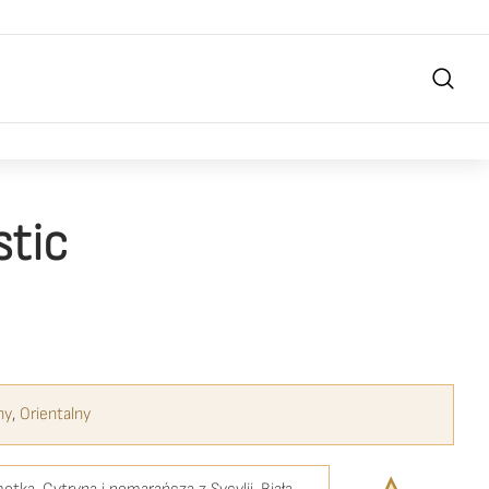
stic
ny
,
Orientalny